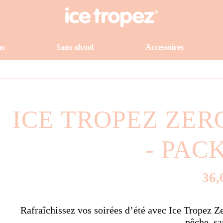
ns
Sans alcool
Accessoires
te en France métropolitaine à partir de 49,00 €. Ajoutez encore 49,00 € po
ICE TROPEZ ZERO
- PACK
36,
Rafraîchissez vos soirées d’été avec Ice Tropez Zer
pêche, sa