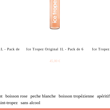
1L - Pack de
Ice Tropez Original 1L - Pack de 6
Ice Tropez
45,00 €
nt
boisson rose
peche blanche
boisson tropézienne
apéritif
int-tropez
sans alcool