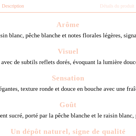
Description
Détails du produit
Arôme
isin blanc, pêche blanche et notes florales légères, sig
Visuel
 avec de subtils reflets dorés, évoquant la lumière douc
Sensation
légantes, texture ronde et douce en bouche avec une fr
Goût
ent sucré, porté par la pêche blanche et le raisin blanc
Un dépôt naturel, signe de qualité