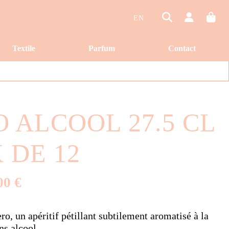
EN
Textile
Parfum
Contact
ur en bénéficier.
 ALCOOL 27.5 CL
 DE 12
00 €
o, un apéritif pétillant subtilement aromatisé à la
ns alcool.