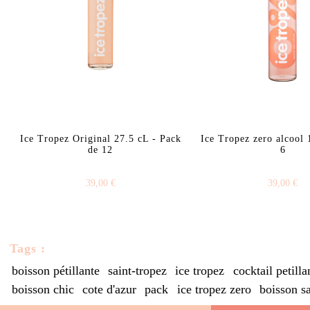
Ice Tropez Original 27.5 cL - Pack
Ice Tropez zero alcool 
de 12
6
39,00 €
39,00 €
Tags :
boisson pétillante
saint-tropez
ice tropez
cocktail petilla
boisson chic
cote d'azur
pack
ice tropez zero
boisson sa