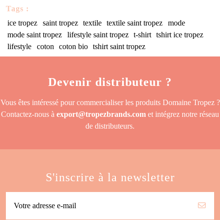
Tags :
ice tropez
saint tropez
textile
textile saint tropez
mode
mode saint tropez
lifestyle saint tropez
t-shirt
tshirt ice tropez
lifestyle
coton
coton bio
tshirt saint tropez
Devenir distributeur ?
Vous êtes intéressé pour commercialiser les produits Domaine Tropez ?
Contactez-nous à
export@tropezbrands.com
et intégrez notre réseau
de distributeurs.
S'inscrire à la newsletter